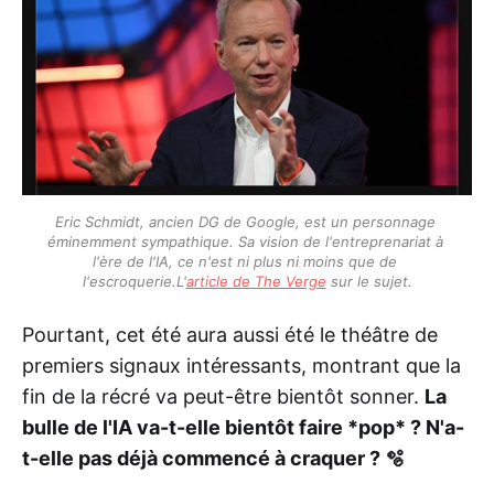
Eric Schmidt, ancien DG de Google, est un personnage 
éminemment sympathique. Sa vision de l'entreprenariat à 
l'ère de l'IA, ce n'est ni plus ni moins que de 
l'escroquerie.L'
article de The Verge
 sur le sujet.
Pourtant, cet été aura aussi été le théâtre de
premiers signaux intéressants, montrant que la
fin de la récré va peut-être bientôt sonner.
La
bulle de l'IA va-t-elle bientôt faire *pop* ? N'a-
t-elle pas déjà commencé à craquer ? 🫧