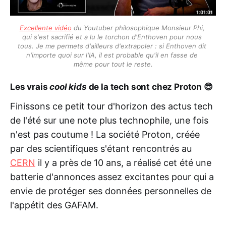
Excellente vidéo
 du Youtuber philosophique Monsieur Phi, 
qui s'est sacrifié et a lu le torchon d'Enthoven pour nous 
tous. Je me permets d'ailleurs d'extrapoler : si Enthoven dit 
n'importe quoi sur l'IA, il est probable qu'il en fasse de 
même pour tout le reste.
Les vrais
cool kids
de la tech sont chez Proton 😎
Finissons ce petit tour d'horizon des actus tech
de l'été sur une note plus technophile, une fois
n'est pas coutume ! La société Proton, créée
par des scientifiques s'étant rencontrés au
CERN
il y a près de 10 ans, a réalisé cet été une
batterie d'annonces assez excitantes pour qui a
envie de protéger ses données personnelles de
l'appétit des GAFAM.