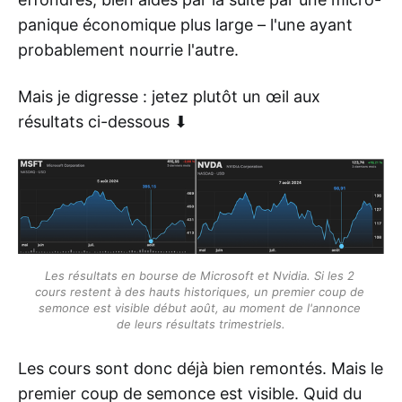
panique économique plus large – l'une ayant
probablement nourrie l'autre.
Mais je digresse : jetez plutôt un œil aux
résultats ci-dessous ⬇
Les résultats en bourse de Microsoft et Nvidia. Si les 2 
cours restent à des hauts historiques, un premier coup de 
semonce est visible début août, au moment de l'annonce 
de leurs résultats trimestriels.
Les cours sont donc déjà bien remontés. Mais le
premier coup de semonce est visible. Quid du