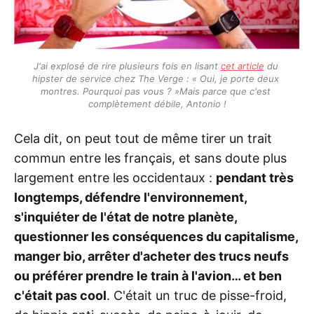
J'ai explosé de rire plusieurs fois en lisant 
cet article
 du 
hipster de service chez The Verge : « Oui, je porte deux 
montres. Pourquoi pas vous ? »Mais parce que c'est 
complètement débile, Antonio !
Cela dit, on peut tout de même tirer un trait
commun entre les français, et sans doute plus
largement entre les occidentaux :
pendant très
longtemps, défendre l'environnement,
s'inquiéter de l'état de notre planète,
questionner les conséquences du capitalisme,
manger bio, arrêter d'acheter des trucs neufs
ou préférer prendre le train à l'avion… et ben
c'était pas cool
. C'était un truc de pisse-froid,